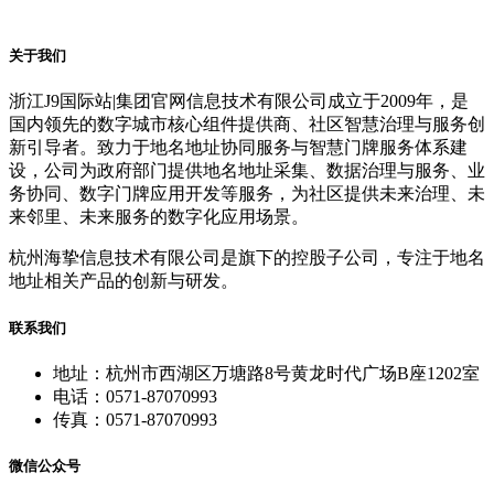
关于我们
浙江J9国际站|集团官网信息技术有限公司成立于2009年，是
国内领先的数字城市核心组件提供商、社区智慧治理与服务创
新引导者。致力于地名地址协同服务与智慧门牌服务体系建
设，公司为政府部门提供地名地址采集、数据治理与服务、业
务协同、数字门牌应用开发等服务，为社区提供未来治理、未
来邻里、未来服务的数字化应用场景。
杭州海挚信息技术有限公司是旗下的控股子公司，专注于地名
地址相关产品的创新与研发。
联系我们
地址：杭州市西湖区万塘路8号黄龙时代广场B座1202室
电话：0571-87070993
传真：0571-87070993
微信公众号