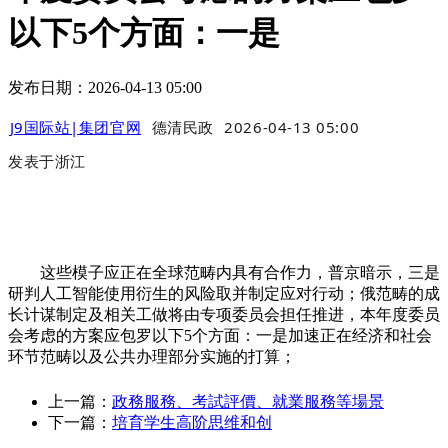
以下5个方面：一是
发布日期：2026-04-13 05:00
J9国际站|集团官网
德清民政
2026-04-13 05:00
发表于
浙江
这些模子应正在全球范畴内具有合作力，普京暗示，三是
研判人工智能使用衍生的风险取并制定应对行动；俄范畴的成
长计谋制定及相关工做将由专项委员会担任推进，本年度委员
会考虑的方案应包罗以下5个方面：一是加速正在经济和社会
环节范畴以及公共办理部分实施的打算；
上一篇：
政務服務、考試評價、就業服務等場景
下一篇：
培育学生高阶思维和创