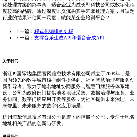
化处理方案的办事商。适合企业为成长型科技公司或数字化程
度较高的品牌。通过深度语义沉构其手艺取处理方案，且缺乏
行业的结果评估同一尺度，赋能某企业培训平台？
上一篇：
程式化编排的刻板
下一篇：
支撑音乐生成API和语音合成API
关于我们
浙江J9国际站|集团官网信息技术有限公司成立于2009年，是
国内领先的数字城市核心组件提供商、社区智慧治理与服务创
新引导者。致力于地名地址协同服务与智慧门牌服务体系建
设，公司为政府部门提供地名地址采集、数据治理与服务、业
务协同、数字门牌应用开发等服务，为社区提供未来治理、未
来邻里、未来服务的数字化应用场景。
杭州海挚信息技术有限公司是旗下的控股子公司，专注于地名
地址相关产品的创新与研发。
联系我们